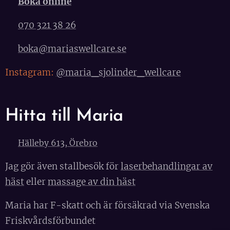
🧡
Boka online
📞
070 321 38 26
✉️
boka@mariaswellcare.se
Instagram:
@maria_sjolinder_wellcare
Hitta till Maria
📌
Hälleby 613, Örebro
Jag gör även stallbesök för
laserbehandlingar av
häst
eller
massage av din häst
Maria har F-skatt och är försäkrad via Svenska
Friskvårdsförbundet